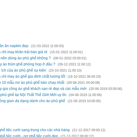
H LUẬN BÀI VIẾT
 MỚI HƠN
ăn ăn napkin đẹp
(21-03-2022 11:00:03)
 chỉ may khăn trải bàn giá rẻ
(15-01-2022 11:00:01)
 nên dùng áo phủ ghế không ?
(08-01-2022 03:00:01)
y áo trùm ghế phòng họp ở đâu ?
(09-12-2021 11:00:12)
 ích của áo phủ ghế sự kiện
(23-10-2021 11:00:10)
 chỉ may áo ghế gia đình chất lượng tốt
(16-10-2021 06:00:10)
p 10 mẫu nơ áo phủ ghế bán chạy nhất
(09-08-2021 04:00:08)
y gia công áo ghế khách sạn rẻ đẹp và các mẫu mới
(20-06-2019 03:00:06)
phủ ghế tại Nội Thất Thế Giới Mới uy tín
(04-06-2019 11:00:06)
ông gian đa dạng dành cho áo phủ ghế
(21-05-2019 10:00:05)
 CŨ HƠN
ghế tiệc cưới sang trọng cho các nhà hàng
(21-12-2017 09:00:12)
hế tiệc cưới - nơ ghế tiệc cưới đẹp
(21-12-2017 09:00:12)