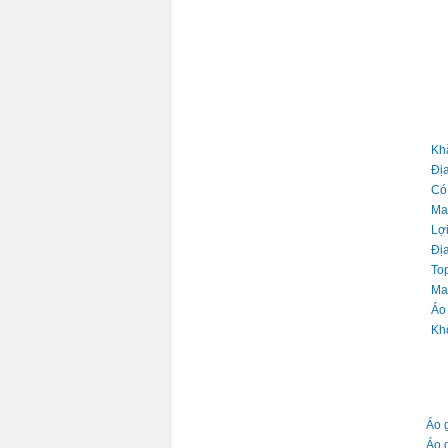
BÌN
TIN
Kh
Địa
Có
Ma
Lợi
Địa
To
Ma
Áo 
Kh
TIN
Áo 
Áo g