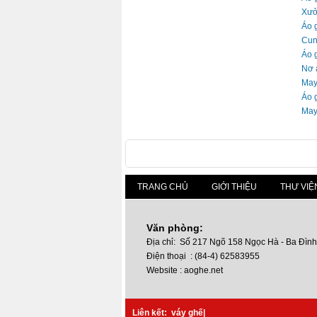
Xưở
Áo 
Cun
Áo 
Nơ á
May
Áo 
May 
TRANG CHỦ
GIỚI THIỆU
THƯ VIỆ
Văn phòng:
Địa chỉ: Số 217 Ngõ 158 Ngọc Hà - Ba Đình
Điện thoại : (84-4) 62583955
Website : aoghe.net
Liên kết:
váy ghế
|