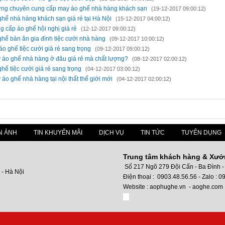
ng chuyên cung cấp may áo ghế nhà hàng khách sạn
(19-12-2017 09:00:12)
ghế nhà hàng khách sạn giá rẻ tại Hà Nội
(15-12-2017 04:00:12)
g cấp áo ghế hội nghị giá rẻ
(12-12-2017 09:00:12)
ghế bàn ăn gia đình tiệc cưới nhà hàng
(09-12-2017 10:00:12)
o ghế tiệc cưới giá rẻ sang trọng
(09-12-2017 09:00:12)
 áo ghế nhà hàng ở đâu giá rẻ mà chất lượng?
(08-12-2017 02:00:12)
ghế tiệc cưới giá rẻ sang trọng
(04-12-2017 03:00:12)
áo ghế nhà hàng tại nội thất thế giới mới
(04-12-2017 02:00:12)
N ẢNH
TIN KHUYẾN MÃI
DỊCH VỤ
TIN TỨC
TUYỂN DỤNG
Trung tâm khách hàng & Xưở
Số 217 Ngõ 279 Đội Cấn - Ba Đình -
 - Hà Nội
Điện thoại : 0903.48.56.56 - Zalo : 
Website : aophughe.vn - aoghe.com
Dị