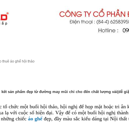
THIỆU
DỊCH VỤ
TIN TỨC
LIÊN HỆ
o thuê áo ghế hội thảo
H VỤ CUNG CẤP VÀ CHO THUÊ ÁO GHẾ HỘI THẢO
kết sản phẩm đẹp từ đường may mũi chỉ cho đến chất lượng vải(dễ giặt 
c tổ chức một buổi hội thảo, hội nghị để họp mặt hoặc tri ân 
xa lạ với cuộc số hiện đại. Vậy để có một buổi hội nghị thàn
 những chiếc
áo ghế
đẹp, đầy màu sắc kiểu dáng tại Nội thất 