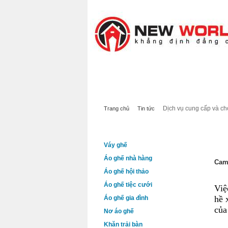
massage sau sinh
TRANG CHỦ
SẢN PHẨM
GIỚI 
Dịch vụ cung cấp và ch
Trang chủ
Tin tức
DANH MỤC SẢN PHẨM
DỊC
Váy ghế
Áo ghế nhà hàng
Cam 
Áo ghế hội thảo
Áo ghế tiệc cưới
Việ
hề 
Áo ghế gia đình
của
Nơ áo ghế
Khăn trải bàn