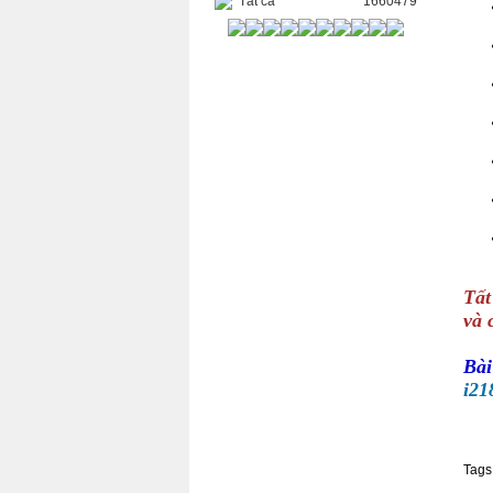
Tất cả
1660479
Tất
và 
Bài
i21
Tags