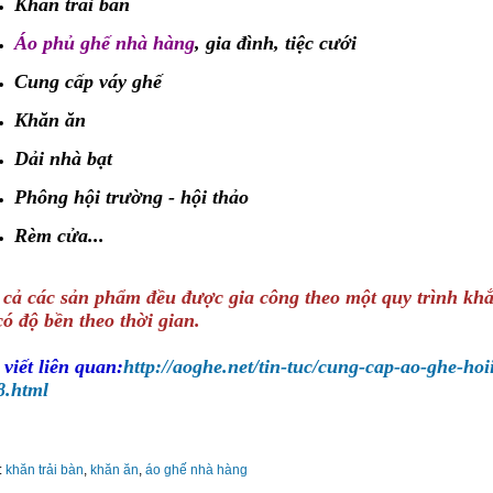
Khăn trải bàn
Áo phủ ghế nhà hàng
, gia đình, tiệc cưới
Cung cấp váy ghế
Khăn ăn
Dải nhà bạt
Phông hội trường - hội thảo
Rèm cửa...
 cả các sản phẩm đều được gia công theo một quy trình khắ
có độ bền theo thời gian.
 viết liên quan:
http://aoghe.net/tin-tuc/cung-cap-ao-ghe-hoi
8.html
:
khăn trải bàn
,
khăn ăn
,
áo ghế nhà hàng