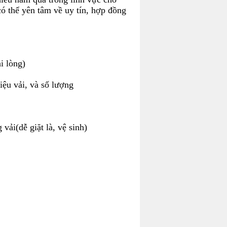
có thể yên tâm về uy tín, hợp đồng
i lòng)
iệu vải, và số lượng
ải(dễ giặt là, vệ sinh)