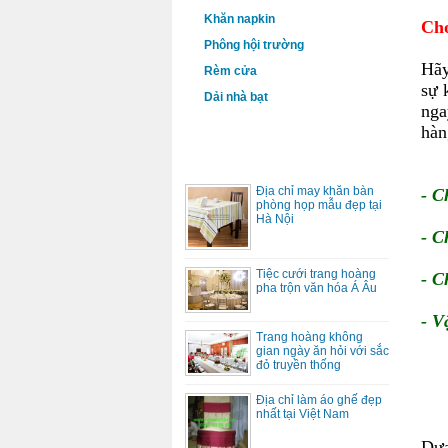
Khăn napkin
Cho
Phông hội trường
Hãy
Rèm cửa
sự 
Dải nhà bạt
nga
hàn
DỊCH VỤ
Địa chỉ may khăn bàn
- C
phòng họp mẫu đẹp tại
Hà Nội
- C
Tiệc cưới trang hoàng
- C
pha trộn văn hóa Á Âu
- V
Trang hoàng không
gian ngày ăn hỏi với sắc
đỏ truyền thống
Địa chỉ làm áo ghế đẹp
nhất tại Việt Nam
Dựa