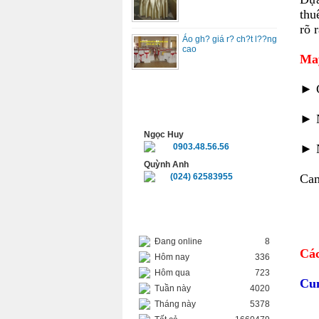
thu
rõ 
Áo gh? giá r? ch?t l??ng
cao
May
►
HỖ TRỢ TRỰC TUYẾN
►
Ngọc Huy
►
0903.48.56.56
Quỳnh Anh
Cam
(024) 62583955
THỐNG KÊ TRUY CẬP
Đang online
8
Các
Hôm nay
336
Hôm qua
723
Cun
Tuần này
4020
Tháng này
5378