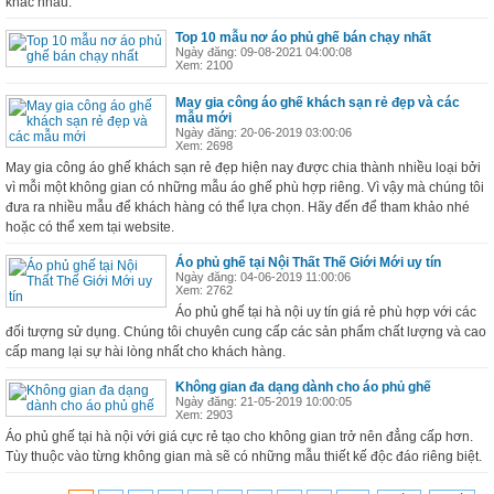
khác nhau.
Top 10 mẫu nơ áo phủ ghế bán chạy nhất
Ngày đăng: 09-08-2021 04:00:08
Xem: 2100
May gia công áo ghế khách sạn rẻ đẹp và các
mẫu mới
Ngày đăng: 20-06-2019 03:00:06
Xem: 2698
May gia công áo ghế khách sạn rẻ đẹp hiện nay được chia thành nhiều loại bởi
vì mỗi một không gian có những mẫu áo ghế phù hợp riêng. Vì vậy mà chúng tôi
đưa ra nhiều mẫu để khách hàng có thể lựa chọn. Hãy đến để tham khảo nhé
hoặc có thể xem tại website.
Áo phủ ghế tại Nội Thất Thế Giới Mới uy tín
Ngày đăng: 04-06-2019 11:00:06
Xem: 2762
Áo phủ ghế tại hà nội uy tín giá rẻ phù hợp với các
đối tượng sử dụng. Chúng tôi chuyên cung cấp các sản phẩm chất lượng và cao
cấp mang lại sự hài lòng nhất cho khách hàng.
Không gian đa dạng dành cho áo phủ ghế
Ngày đăng: 21-05-2019 10:00:05
Xem: 2903
Áo phủ ghế tại hà nội với giá cực rẻ tạo cho không gian trở nên đẳng cấp hơn.
Tùy thuộc vào từng không gian mà sẽ có những mẫu thiết kế độc đáo riêng biệt.