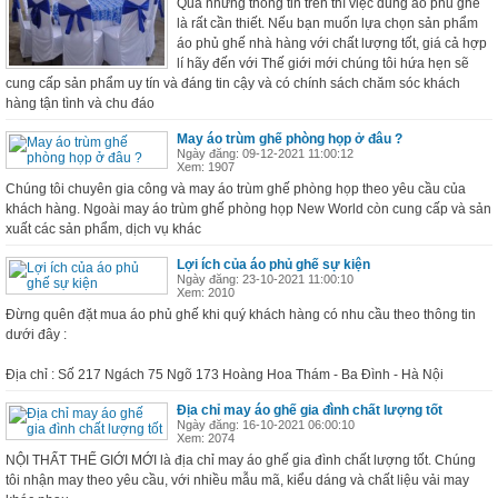
Qua những thông tin trên thì việc dùng áo phủ ghế
là rất cần thiết. Nếu bạn muốn lựa chọn sản phẩm
áo phủ ghế nhà hàng với chất lượng tốt, giá cả hợp
lí hãy đến với Thế giới mới chúng tôi hứa hẹn sẽ
cung cấp sản phẩm uy tín và đáng tin cậy và có chính sách chăm sóc khách
hàng tận tình và chu đáo
May áo trùm ghế phòng họp ở đâu ?
Ngày đăng: 09-12-2021 11:00:12
Xem: 1907
Chúng tôi chuyên gia công và may áo trùm ghế phòng họp theo yêu cầu của
khách hàng. Ngoài may áo trùm ghế phòng họp New World còn cung cấp và sản
xuất các sản phẩm, dịch vụ khác
Lợi ích của áo phủ ghế sự kiện
Ngày đăng: 23-10-2021 11:00:10
Xem: 2010
Đừng quên đặt mua áo phủ ghế khi quý khách hàng có nhu cầu theo thông tin
dưới đây :
Địa chỉ : Số 217 Ngách 75 Ngõ 173 Hoàng Hoa Thám - Ba Đình - Hà Nội
Địa chỉ may áo ghế gia đình chất lượng tốt
Ngày đăng: 16-10-2021 06:00:10
Xem: 2074
NỘI THẤT THẾ GIỚI MỚI là địa chỉ may áo ghế gia đình chất lượng tốt. Chúng
tôi nhận may theo yêu cầu, với nhiều mẫu mã, kiểu dáng và chất liệu vải may