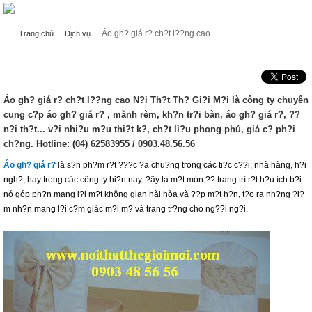
Áo gh? giá r? ch?t l??ng cao
Trang chủ
Dịch vụ
ÁO GH? GIÁ R? CH?T L??NG CAO
Áo gh? giá r? ch?t l??ng cao N?i Th?t Th? Gi?i M?i là công ty chuyên
cung c?p áo gh? giá r? , mành rèm, kh?n tr?i bàn, áo gh? giá r?, ??
n?i th?t... v?i nhi?u m?u thi?t k?, ch?t li?u phong phú, giá c? ph?i
ch?ng. Hotline: (04) 62583955 / 0903.48.56.56
Áo gh? giá r?
là s?n ph?m r?t ???c ?a chu?ng trong các ti?c c??i, nhà hàng, h?i
ngh?, hay trong các công ty hi?n nay. ?ây là m?t món ?? trang trí r?t h?u ích b?i
nó góp ph?n mang l?i m?t không gian hài hòa và ??p m?t h?n, t?o ra nh?ng ?i?
m nh?n mang l?i c?m giác m?i m? và trang tr?ng cho ng??i ng?i.