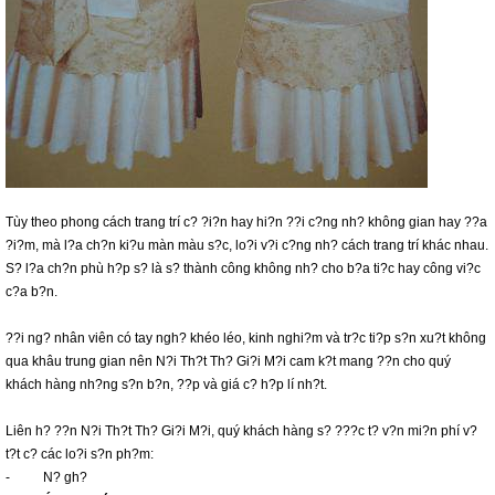
Tùy theo phong cách trang trí c? ?i?n hay hi?n ??i c?ng nh? không gian hay ??a
?i?m, mà l?a ch?n ki?u màn màu s?c, lo?i v?i c?ng nh? cách trang trí khác nhau.
S? l?a ch?n phù h?p s? là s? thành công không nh? cho b?a ti?c hay công vi?c
c?a b?n.
??i ng? nhân viên có tay ngh? khéo léo, kinh nghi?m và tr?c ti?p s?n xu?t không
qua khâu trung gian nên N?i Th?t Th? Gi?i M?i cam k?t mang ??n cho quý
khách hàng nh?ng s?n b?n, ??p và giá c? h?p lí nh?t.
Liên h? ??n N?i Th?t Th? Gi?i M?i, quý khách hàng s? ???c t? v?n mi?n phí v?
t?t c? các lo?i s?n ph?m:
- N? gh?