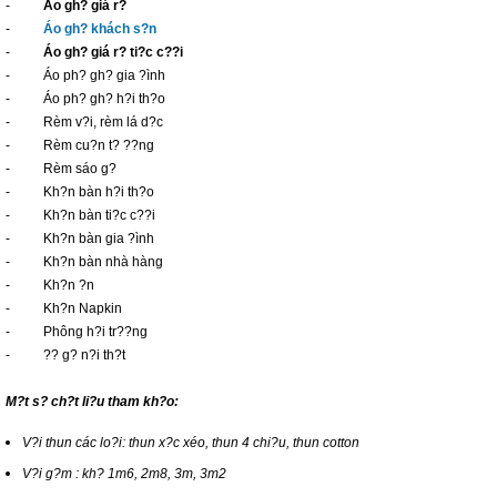
-
Áo gh? giá r?
-
Áo gh? khách s?n
-
Áo gh? giá r? ti?c c??i
- Áo ph? gh? gia ?ình
- Áo ph? gh? h?i th?o
- Rèm v?i, rèm lá d?c
- Rèm cu?n t? ??ng
- Rèm sáo g?
- Kh?n bàn h?i th?o
- Kh?n bàn ti?c c??i
- Kh?n bàn gia ?ình
- Kh?n bàn nhà hàng
- Kh?n ?n
- Kh?n Napkin
- Phông h?i tr??ng
- ?? g? n?i th?t
Nh?p hàng Trung Qu?c chính ng?ch
M?t s? ch?t li?u tham kh?o:
V?i thun các lo?i: thun x?c xéo, thun 4 chi?u, thun cotton
V?i g?m : kh? 1m6, 2m8, 3m, 3m2