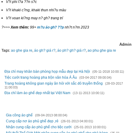
V?i phi l?a ??n s?c
V?i khaki c?ng, khaki thun nhi?u màu
V?i voan ki?ng may n? gh? trang trí
?>>>
Xem thêm:
99+
m?u áo gh? ??p
nh?t n?m 2023
Admin
Tags:
ao ghe gia re
,
áo gh? giá r?
,
áo ph? gh? giá r?
,
ao phu ghe gia re
TIN MỚI HƠN
Địa chỉ may khăn bàn phòng họp mẫu đẹp tại Hà Nội
(05-11-2018 10:00:11)
Tiệc cưới trang hoàng pha trộn văn hóa Á Âu
(03-04-2017 09:00:04)
Trang hoàng không gian ngày ăn hỏi với sắc đỏ truyền thống
(28-03-2017
11:00:03)
Địa chỉ làm áo ghế đẹp nhất tại Việt Nam
(13-11-2013 10:00:11)
TIN CŨ HƠN
Gia công áo ghế
(09-04-2013 08:00:04)
Cung cấp nơ áo phủ ghế đẹp ,rẻ
(26-01-2013 04:00:01)
Nhận cung cấp áo phủ ghế cho tiệc cưới
(25-01-2013 10:00:01)