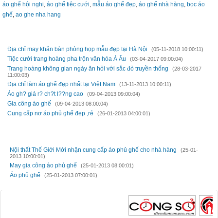
áo ghế hội nghị
,
áo ghế tiệc cưới
,
mẫu áo ghế đẹp
,
áo ghế nhà hàng
,
bọc áo
ghế
,
ao ghe nha hang
TIN MỚI HƠN
Địa chỉ may khăn bàn phòng họp mẫu đẹp tại Hà Nội
(05-11-2018 10:00:11)
Tiệc cưới trang hoàng pha trộn văn hóa Á Âu
(03-04-2017 09:00:04)
Trang hoàng không gian ngày ăn hỏi với sắc đỏ truyền thống
(28-03-2017
11:00:03)
Địa chỉ làm áo ghế đẹp nhất tại Việt Nam
(13-11-2013 10:00:11)
Áo gh? giá r? ch?t l??ng cao
(09-04-2013 09:00:04)
Gia công áo ghế
(09-04-2013 08:00:04)
Cung cấp nơ áo phủ ghế đẹp ,rẻ
(26-01-2013 04:00:01)
TIN CŨ HƠN
Nội thất Thế Giới Mới nhận cung cấp áo phủ ghế cho nhà hàng
(25-01-
2013 10:00:01)
May gia công áo phủ ghế
(25-01-2013 08:00:01)
Áo phủ ghế
(25-01-2013 07:00:01)