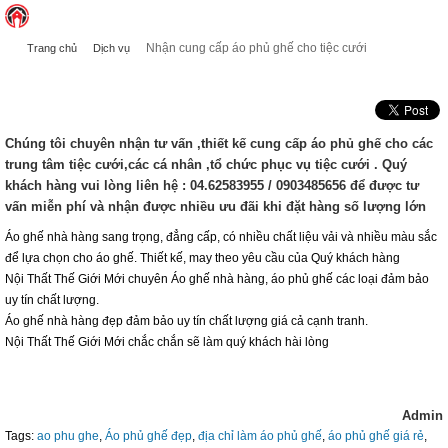
Nhận cung cấp áo phủ ghế cho tiệc cưới
Trang chủ
Dịch vụ
NHẬN CUNG CẤP ÁO PHỦ GHẾ CHO TIỆC CƯỚI
Chúng tôi chuyên nhận tư vấn ,thiết kế cung cấp áo phủ ghế cho các
trung tâm tiệc cưới,các cá nhân ,tổ chức phục vụ tiệc cưới . Quý
khách hàng vui lòng liên hệ : 04.62583955 / 0903485656 để được tư
vấn miễn phí và nhận được nhiều ưu đãi khi đặt hàng số lượng lớn
Áo ghế nhà hàng sang trọng, đẳng cấp, có nhiều chất liệu vải và nhiều màu sắc
để lựa chọn cho áo ghế. Thiết kế, may theo yêu cầu của Quý khách hàng
Nội Thất Thế Giới Mới chuyên Áo ghế nhà hàng, áo phủ ghế các loại đảm bảo
uy tín chất lượng.
Áo ghế nhà hàng đẹp đảm bảo uy tín chất lượng giá cả cạnh tranh.
Nội Thất Thế Giới Mới chắc chắn sẽ làm quý khách hài lòng
Admin
Tags:
ao phu ghe
,
Áo phủ ghế đẹp
,
địa chỉ làm áo phủ ghế
,
áo phủ ghế giá rẻ
,