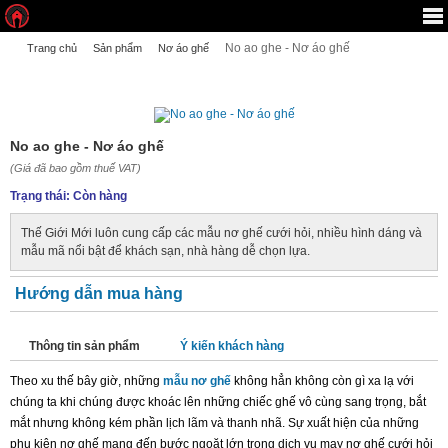
No ao ghe - Nơ áo ghế
Trang chủ
Sản phẩm
Nơ áo ghế
NO AO GHE - NƠ ÁO GHẾ
No ao ghe - Nơ áo ghế
(Giá đã bao gồm thuế VAT)
Trạng thái:
Còn hàng
Thế Giới Mới luôn cung cấp các mẫu nơ ghế cưới hỏi, nhiều hình dáng và
mẫu mã nổi bật để khách sạn, nhà hàng dễ chọn lựa.
Hướng dẫn mua hàng
Thông tin sản phẩm
Ý kiến khách hàng
Theo xu thế bây giờ, những
mẫu nơ ghế
không hẳn không còn gì xa lạ với
chúng ta khi chúng được khoác lên những chiếc ghế vô cùng sang trọng, bắt
mắt nhưng không kém phần lịch lãm và thanh nhã. Sự xuất hiện của những
phụ kiện nơ ghế mang đến bước ngoặt lớn trong dịch vụ may nơ ghế cưới hỏi