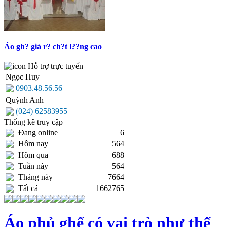
Áo gh? giá r? ch?t l??ng cao
Hỗ trợ trực tuyến
Ngọc Huy
0903.48.56.56
Quỳnh Anh
(024) 62583955
Thống kê truy cập
Đang online
6
Hôm nay
564
Hôm qua
688
Tuần này
564
Tháng này
7664
Tất cả
1662765
Áo phủ ghế có vai trò như thế