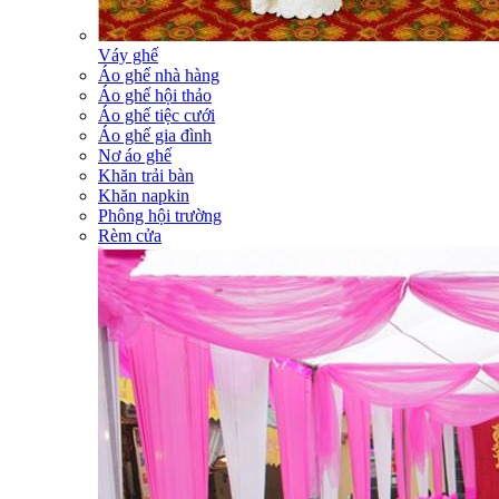
Váy ghế
Áo ghế nhà hàng
Áo ghế hội thảo
Áo ghế tiệc cưới
Áo ghế gia đình
Nơ áo ghế
Khăn trải bàn
Khăn napkin
Phông hội trường
Rèm cửa