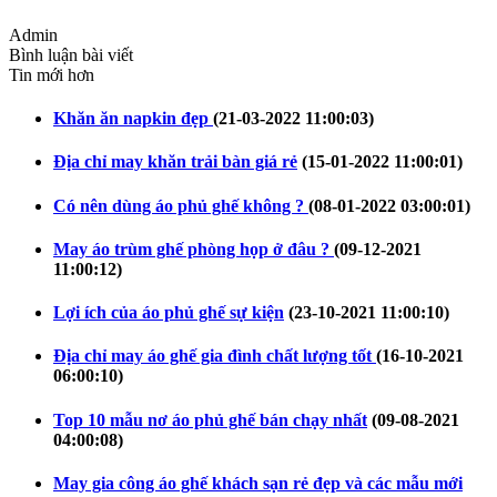
Admin
Bình luận bài viết
Tin mới hơn
Khăn ăn napkin đẹp
(21-03-2022 11:00:03)
Địa chỉ may khăn trải bàn giá rẻ
(15-01-2022 11:00:01)
Có nên dùng áo phủ ghế không ?
(08-01-2022 03:00:01)
May áo trùm ghế phòng họp ở đâu ?
(09-12-2021
11:00:12)
Lợi ích của áo phủ ghế sự kiện
(23-10-2021 11:00:10)
Địa chỉ may áo ghế gia đình chất lượng tốt
(16-10-2021
06:00:10)
Top 10 mẫu nơ áo phủ ghế bán chạy nhất
(09-08-2021
04:00:08)
May gia công áo ghế khách sạn rẻ đẹp và các mẫu mới