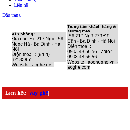
Liên hệ
Đầu trang
Trung tâm khách hàng &
Xưởng may:
Văn phòng:
Số 217 Ngõ 279 Đội
Địa chỉ: Số 217 Ngõ 158
Cấn - Ba Đình - Hà Nội
Ngọc Hà - Ba Đình - Hà
Điện thoại :
Nội
0903.48.56.56 - Zalo :
Điện thoại : (84-4)
0903.48.56.56
62583955
Website : aophughe.vn -
Website : aoghe.net
aoghe.com
Dị
Liên kết:
váy ghế
|