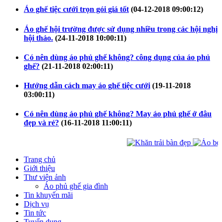
Áo ghế tiệc cưới trọn gói giá tốt
(04-12-2018 09:00:12)
Áo ghế hội trường được sử dụng nhiều trong các hội nghị
hội thảo.
(24-11-2018 10:00:11)
Có nên dùng áo phủ ghế không? công dụng của áo phủ
ghế?
(21-11-2018 02:00:11)
Hướng dẫn cách may áo ghế tiệc cưới
(19-11-2018
03:00:11)
Có nên dùng áo phủ ghế không? May áo phủ ghế ở đâu
đẹp và rẻ?
(16-11-2018 11:00:11)
Trang chủ
Giới thiệu
Thư viện ảnh
Áo phủ ghế gia đình
Tin khuyến mãi
Dịch vụ
Tin tức
Tuyển dụng