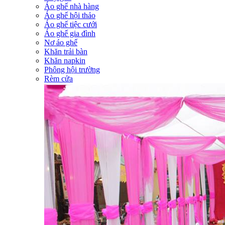
Áo ghế nhà hàng
Áo ghế hội thảo
Áo ghế tiệc cưới
Áo ghế gia đình
Nơ áo ghế
Khăn trải bàn
Khăn napkin
Phông hội trường
Rèm cửa