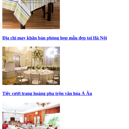
Địa chỉ may khăn bàn phòng họp mẫu đẹp tại Hà Nội
Tiệc cưới trang hoàng pha trộn văn hóa Á Âu