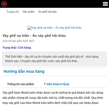
Trang chủ
Sản phẩm
Áo ghế hội thảo
VÁY GHẾ SỰ KIỆN - ÁO VÁY GHẾ HỘI THẢO
Váy ghế sự kiện - Áo váy ghế hội thảo
Váy ghế sự kiện - Áo váy ghế hội thảo
(Giá đã bao gồm thuế VAT)
Trạng thái:
Còn hàng
Thế Giới Mới - địa chỉ uy tín chuyên sản xuất váy ghế giá rẻ - nhà hàng,
khách sạn. Chuyên váy ghế tiệc cưới, váy ghế hội thảo.
Hướng dẫn mua hàng
Thông tin sản phẩm
Ý kiến khách hàng
Váy ghế New World luôn nhận được sự tin tưởng từ quý khách bởi các dòng
sản phẩm chúng tôi cung cấp luôn mới lạ, chất lượng mà độc nhất. Quy trình
may váy ghế của New World luôn kiểm định chặt chẽ qua các khâu đoạn: