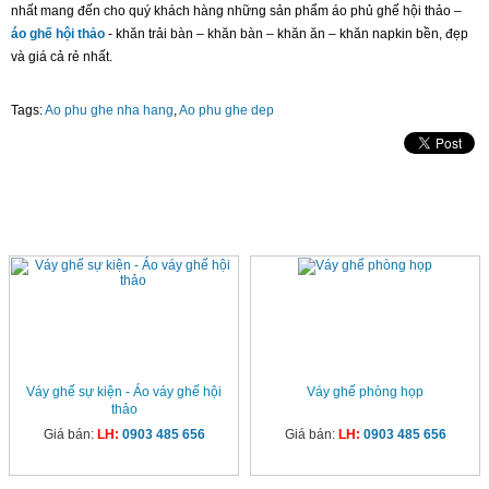
nhất mang đến cho quý khách hàng những sản phẩm áo phủ ghế hội thảo –
áo ghế hội thảo
- khăn trải bàn – khăn bàn – khăn ăn – khăn napkin bền, đẹp
và giá cả rẻ nhất.
Tags:
Ao phu ghe nha hang
,
Ao phu ghe dep
SẢN PHẨM CÙNG LOẠI
Váy ghế sự kiện - Áo váy ghế hội
Váy ghế phòng họp
thảo
Giá bán:
LH:
0903 485 656
Giá bán:
LH:
0903 485 656