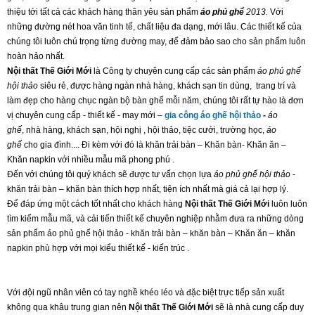
thiệu tới tất cả các khách hàng thân yêu sản phẩm
áo phủ ghể
2013.
Với
những đường nét hoa văn tinh tế, chất liệu đa dạng, mới lâu. Các thiết kế của
chúng tôi luôn chú trọng từng đường may, để đảm bảo sao cho sản phẩm luôn
hoàn hảo nhất.
Nội thất Thế Giới Mới
là Công ty chuyên cung cấp các sản phẩm
áo phủ ghế
hội thảo
siêu rẻ, được hàng ngàn nhà hàng, khách sạn tin dùng, trang trí và
làm đẹp cho hàng chục ngàn bộ bàn ghế mỗi năm, chúng tôi rất tự hào là đơn
vị chuyên cung cấp - thiết kế - may mới –
gia công áo ghế hội thảo
-
áo
ghế
, nhà hàng, khách sạn, hội nghị , hội thảo, tiệc cưới, trường học,
áo
ghế
cho gia đình.... Đi kèm với đó là khăn trải bàn – Khăn bàn- Khăn ăn –
Khăn napkin với nhiều mẫu mã phong phú .
Đến với chúng tôi quý khách sẽ được tư vấn chọn lựa
áo phủ ghế hội thảo
-
khăn trải bàn – khăn bàn thích hợp nhất, tiện ích nhất mà giá cả lại hợp lý.
Để đáp ứng một cách tốt nhất cho khách hàng
Nội thất Thế Giới Mới
luôn luôn
tìm kiếm mẫu mã, và cải tiến thiết kế chuyên nghiệp nhằm đưa ra những dòng
sản phẩm áo phủ ghế hội thảo - khăn trải bàn – khăn bàn – Khăn ăn – khăn
napkin phù hợp với mọi kiểu thiết kế - kiến trúc .
Với đội ngũ nhân viên có tay nghề khéo léo và đặc biệt trực tiếp sản xuất
không qua khâu trung gian nên
Nội thất Thế Giới Mới
sẽ là nhà cung cấp duy