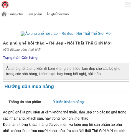
Trang chủ
Sản phẩm
Áo ghế hội thảo
ÁO PHỦ GHẾ HỘI THẢO – RẺ ĐẸP - NỘI THẤT THẾ GIỚI MỚI
Áo phủ ghế hội thảo – Rẻ đẹp - Nội Thất Thế Giới Mới
Áo phủ ghế hội thảo – Rẻ đẹp - Nội Thất Thế Giới Mới
(Giá đã bao gồm thuế VAT)
Trạng thái:
Còn hàng
Áo phủ ghế là phụ kiện đi kèm không thể thiếu, làm đẹp cho các bộ ghế
trong các nhà hàng, khách sạn, hay trong hội nghị, hội thảo.
Hướng dẫn mua hàng
Thông tin sản phẩm
Ý kiến khách hàng
Áo phủ ghế là phụ kiện đi kèm không thể thiếu, làm đẹp cho các bộ ghế trong
các nhà hàng, khách sạn, hay trong hội nghị, hội thảo.
Để tri ân những khách hàng đã yêu mến, và luôn ủng hộ sản phẩm
áo phủ
ghế
,
chúng tôi những người đang thắp lửa cho Nội thất Thế Giới Mới xin giới