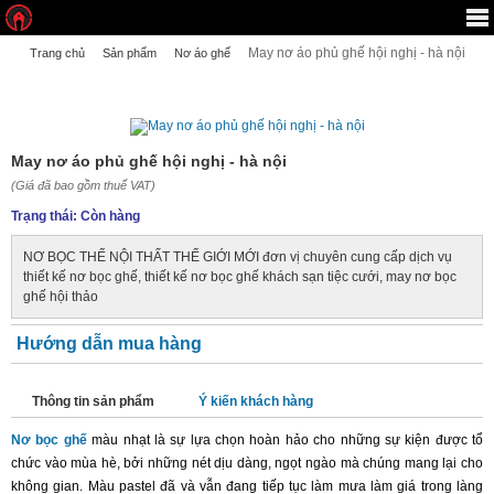
May nơ áo phủ ghế hội nghị - hà nội
Trang chủ
Sản phẩm
Nơ áo ghế
MAY NƠ ÁO PHỦ GHẾ HỘI NGHỊ - HÀ NỘI
May nơ áo phủ ghế hội nghị - hà nội
(Giá đã bao gồm thuế VAT)
Trạng thái:
Còn hàng
NƠ BỌC THẾ NỘI THẤT THẾ GIỚI MỚI đơn vị chuyên cung cấp dịch vụ
thiết kế nơ bọc ghế, thiết kế nơ bọc ghế khách sạn tiệc cưới, may nơ bọc
ghế hội thảo
Hướng dẫn mua hàng
Thông tin sản phẩm
Ý kiến khách hàng
Nơ bọc ghế
màu nhạt là sự lựa chọn hoàn hảo cho những sự kiện được tổ
chức vào mùa hè, bởi những nét dịu dàng, ngọt ngào mà chúng mang lại cho
không gian. Màu pastel đã và vẫn đang tiếp tục làm mưa làm giá trong làng