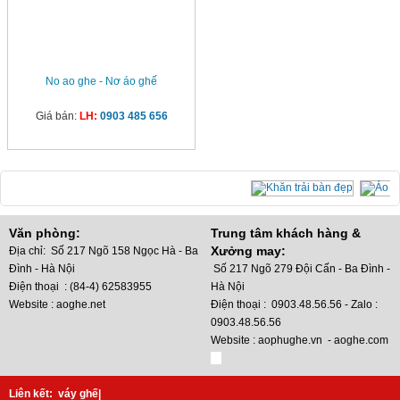
No ao ghe - Nơ áo ghế
Giá bán:
LH:
0903 485 656
Văn phòng:
Trung tâm khách hàng &
Xưởng may:
Địa chỉ: Số 217 Ngõ 158 Ngọc Hà - Ba
Đình - Hà Nội
Số 217 Ngõ 279 Đội Cấn - Ba Đình -
Điện thoại : (84-4) 62583955
Hà Nội
Website : aoghe.net
Điện thoại : 0903.48.56.56 - Zalo :
0903.48.56.56
Website : aophughe.vn - aoghe.com
Dị
Liên kết:
váy ghế
|