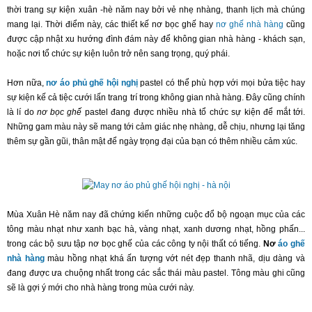
thời trang sự kiện xuân -hè năm nay bởi vẻ nhẹ nhàng, thanh lịch mà chúng
mang lại. Thời điểm này, các thiết kế nơ bọc ghế hay
nơ ghế nhà hàng
cũng
được cập nhật xu hướng đình đám này để không gian nhà hàng - khách sạn,
hoặc nơi tổ chức sự kiện luôn trở nên sang trọng, quý phái.
Hơn nữa,
nơ áo phủ ghế hội nghị
pastel có thể phù hợp với mọi bửa tiệc hay
sự kiện kế cả tiệc cưới lấn trang trí trong không gian nhà hàng. Đây cũng chính
là lí do
nơ bọc ghế
pastel đang được nhiều nhà tổ chức sự kiện để mắt tới.
Những gam màu này sẽ mang tới cảm giác nhẹ nhàng, dễ chịu, nhưng lại tăng
thêm sự gần gũi, thân mật để ngày trọng đại của bạn có thêm nhiều cảm xúc.
Mùa Xuân Hè năm nay đã chứng kiến những cuộc đổ bộ ngoạn mục của các
tông màu nhạt như xanh bạc hà, vàng nhạt, xanh dương nhạt, hồng phấn...
trong các bộ sưu tập nơ bọc ghế của các công ty nội thất có tiếng.
Nơ
áo ghế
nhà hàng
màu hồng nhạt khá ấn tượng vớt nét đẹp thanh nhã, dịu dàng và
đang được ưa chuộng nhất trong các sắc thái màu pastel. Tông màu ghi cũng
sẽ là gợi ý mới cho nhà hàng trong mùa cưới này.