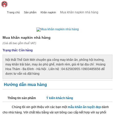
Mua khăn napkin nhà hàng
Trang chủ
Sản phẩm
Khăn napkin
MUA KHĂN NAPKIN NHÀ HÀNG
Mua khăn napkin nhà hàng
(Giá đã bao gồm thuế VAT)
Trạng thái:
Còn hàng
Nội thất Thế Giới Mới chuyên gia công may khăn ăn, phông hội trường,
may khăn trải bàn, may áo phủ ghế, mành rèm, giá rẻ tại địa chỉ : Hoàng
Hoa Thám - Ba Đình - Hà Nội . Liên hệ : 04.62583955 / 0903485656 để
được tư vấn và đặt hàng
Hướng dẫn mua hàng
Thông tin sản phẩm
Ý kiến khách hàng
Chúng tôi xin giới thiệu với các bạn một
mẫu khăn ăn tuyệt đẹp
dành
cho nhà hàng. Với chất liệu bằng vải sợi bông cao cấp kết hợp với sự phối