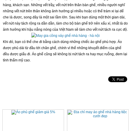
hàng, khách sạn. Những vết trầy, vết nứt trên thân bàn ghế, nhiều người nghĩ
những vết nứt trên thân không ảnh hưởng gì nhiều hoặc có thể trám xi lại để
che là được, song đây là một sai lầm lớn. Sau khi bạn dùng một thời gian dài,
vết nứt này tách rộng ra dần dần, làm cho bộ bàn ghế trở nên xấu xí, nhất là do
ảnh hưởng khí hậu nắng nóng của Việt Nam sẽ làm cho vết nứt tách ra cực độ.
Khi đó, bạn có thể che đi bằng cách dùng những chiếc áo ghế phù hợp. Áo
được phủ dài từ đầu tới chân ghế, chính vì thế những khuyết điểm của ghế
đều được giấu đi. Áo ghế cũng sẽ không bị nứt tách ra hay mục ruỗng, đem lại
tính thẩm mỹ cao.
SẢN PHẨM CÙNG LOẠI
1%