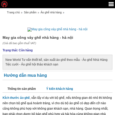
Trang chủ
Sản phẩm
Áo ghế nhà hàng
MAY GIA CÔNG VÁY GHẾ NHÀ HÀNG - HÀ NỘI
May gia công váy ghế nhà hàng - hà nội
May gia công váy ghế nhà hàng - hà nội
(Giá đã bao gồm thuế VAT)
Trạng thái:
Còn hàng
New World Tư vấn thiết kế, sản xuất áo ghế theo mẫu - Áo ghế Nhà Hàng
Tiệc cưới - Áo ghế hội thảo khách sạn
Hướng dẫn mua hàng
Thông tin sản phẩm
Ý kiến khách hàng
KÍch thước áo ghế
, vẫn lấy ví dụ với bộ ghế, nếu không gian đó nhỏ thì không
nên chọn bộ ghế quá hoành tráng, vì cho dù bộ áo ghế có đẹp đến cỡ nào
cũng không phù hợp với không gian khách sạn, nhà hàng. Quan trọng nhất,
bạn phải chọn được bộ bàn ghế phù hợp và hài hòa cùng không gian nhà