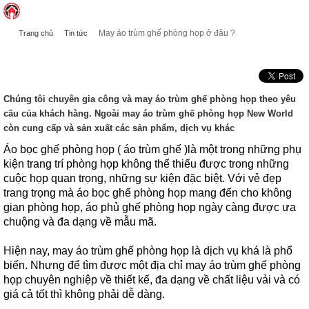
May áo trùm ghế phòng họp ở đâu ?
Trang chủ
Tin tức
MAY ÁO TRÙM GHẾ PHÒNG HỌP Ở ĐÂU ?
Chúng tôi chuyên gia công và may áo trùm ghế phòng họp theo yêu
cầu của khách hàng. Ngoài may áo trùm ghế phòng họp New World
còn cung cấp và sản xuất các sản phẩm, dịch vụ khác
Áo bọc ghế phòng họp ( áo trùm ghế )là một trong những phụ
kiện trang trí phòng họp không thể thiếu được trong những
cuộc họp quan trọng, những sự kiện đặc biệt. Với vẻ đẹp
trang trọng mà áo bọc ghế phòng họp mang đến cho không
gian phòng họp, áo phủ ghế phòng họp ngày càng được ưa
chuộng và đa dạng về mẫu mã.
Hiện nay, may áo trùm ghế phòng họp là dịch vụ khá là phổ
biến. Nhưng để tìm được một địa chỉ may áo trùm ghế phòng
họp chuyên nghiệp về thiết kế, đa dạng về chất liệu vải và có
giá cả tốt thì không phải dễ dàng.