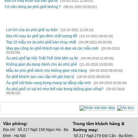
Địa chỉ may khăn trải bàn giá rẻ
(15-01-2022 11:00:01)
Có nên dùng áo phủ ghế không ?
(08-01-2022 03:00:01)
TIN CŨ HƠN
Lợi ích của áo phủ ghế sự kiện
(23-10-2021 11:00:10)
Địa chỉ may áo ghế gia đình chất lượng tốt
(16-10-2021 06:00:10)
Top 10 mẫu nơ áo phủ ghế bán chạy nhất
(09-08-2021 04:00:08)
May gia công áo ghế khách sạn rẻ đẹp và các mẫu mới
(20-06-2019
03:00:06)
Áo phủ ghế tại Nội Thất Thế Giới Mới uy tín
(04-06-2019 11:00:06)
Không gian đa dạng dành cho áo phủ ghế
(21-05-2019 10:00:05)
Mẫu áo phủ ghế dành cho không gian nhà hàng
(08-05-2019 08:00:05)
Áo ghế khách sạn cao cấp với giá hợp lý
(18-04-2019 08:00:04)
Áo ghế hội thảo sang trọng mang lại đẳng cấp mới
(01-04-2019 02:00:04)
Áo phủ ghế có vai trò như thế nào trong không gian sống?
(28-03-2019
08:00:03)
Văn phòng:
Trung tâm khách hàng &
Xưởng may:
Địa chỉ: Số 217 Ngõ 158 Ngọc Hà - Ba
Đình - Hà Nội
Số 217 Ngõ 279 Đội Cấn - Ba Đình -